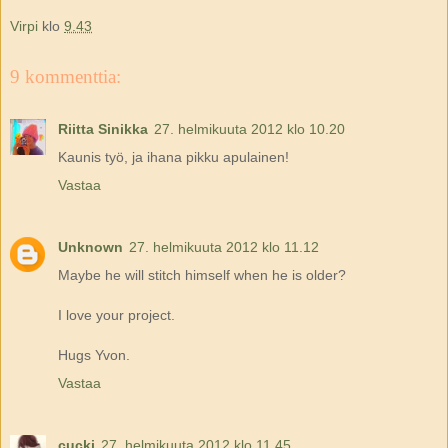
Virpi
klo
9.43
9 kommenttia:
Riitta Sinikka
27. helmikuuta 2012 klo 10.20
Kaunis työ, ja ihana pikku apulainen!
Vastaa
Unknown
27. helmikuuta 2012 klo 11.12
Maybe he will stitch himself when he is older?
I love your project.
Hugs Yvon.
Vastaa
cucki
27. helmikuuta 2012 klo 11.45