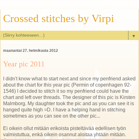
Crossed stitches by Virpi
▼
maanantai 27. helmikuuta 2012
Year pic 2011
I didn't know what to start next and since my penfriend asked
about the chart for this year pic (Permin of copenhagen 92-
1546) I decided to stitch it so my penfriend could have the
chart and left over threads. The designer of this pic is Kirsten
Malmborg. My daughter took the pic and as you can see it is
hanged quite high =D. I have a helping hand in stitching
sometimes as you can see on the other pic...
Ei oikein ollut mitään erikoista pisteltävää edellisen työn
valmistuttua, enkä oikein osannut aloitaa yhtään mitään.