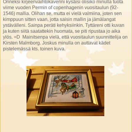
Onneksi kirjeenvaihtokaverini kysäisi olisiko minulla tuota
viime vuoden Permin of copenhagenin vuositaulun (92-
1546) mallia. Olihan se, mutta ei vielä valmiina, joten sen
kimppuun sitten vaan, jotta saisin mallin ja jämälangat
ystävälleni. Sainpa peräti kehyksiinkin. Tyttäreni otti kuvan
ja kuten siitä saatattekin huomata, se piti ripustaa jo aika
ylös. =D Mainitsenpa vielä, että vuositaulun suunnittelija on
Kirsten Malmborg. Joskus minulla on auttavat kädet
pistelemässä kts. toinen kuva.